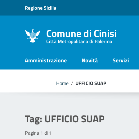
Vai ai contenuti
Regione Sicilia
Vai al menu di navigazione
Vai al footer
Comune di Cinisi
Città Metropolitana di Palermo
Amministrazione
Novità
Servizi
Home
/
UFFICIO SUAP
Tag:
UFFICIO SUAP
Pagina 1 di 1