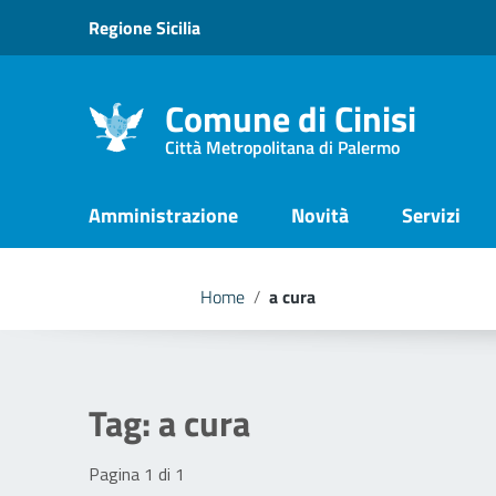
Vai ai contenuti
Regione Sicilia
Vai al menu di navigazione
Vai al footer
Comune di Cinisi
Città Metropolitana di Palermo
Amministrazione
Novità
Servizi
Home
/
a cura
Tag:
a cura
Pagina 1 di 1