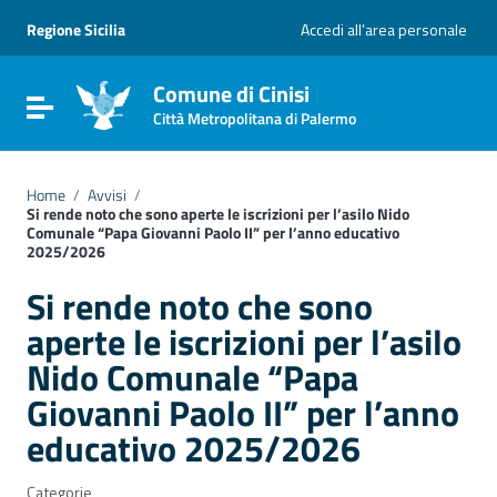
Vai ai contenuti
Vai al menu di navigazione
Regione Sicilia
Accedi all’area personale
Vai al footer
Comune di Cinisi
Attiva / disattiva la navigazione
Città Metropolitana di Palermo
Home
/
Avvisi
/
Si rende noto che sono aperte le iscrizioni per l’asilo Nido
Comunale “Papa Giovanni Paolo II” per l’anno educativo
2025/2026
Si rende noto che sono
aperte le iscrizioni per l’asilo
Nido Comunale “Papa
Giovanni Paolo II” per l’anno
educativo 2025/2026
Categorie