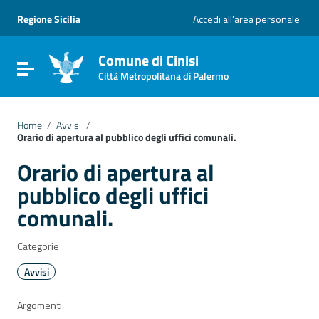
Vai ai contenuti
Vai al menu di navigazione
Regione Sicilia
Accedi all’area personale
Vai al footer
Comune di Cinisi
Attiva / disattiva la navigazione
Città Metropolitana di Palermo
Home
/
Avvisi
/
Orario di apertura al pubblico degli uffici comunali.
Orario di apertura al
pubblico degli uffici
comunali.
Categorie
Avvisi
Argomenti