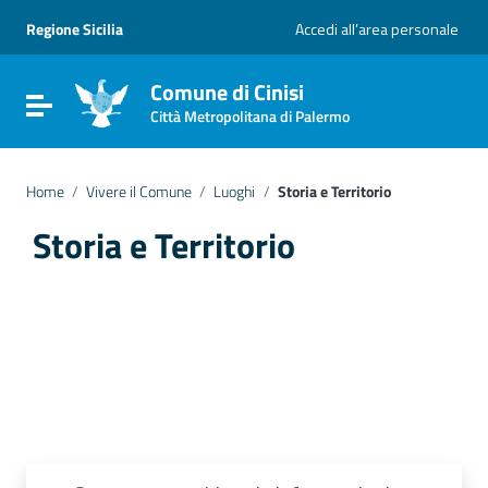
Vai ai contenuti
Vai al menu di navigazione
Regione Sicilia
Accedi all’area personale
Vai al footer
Comune di Cinisi
Attiva / disattiva la navigazione
Città Metropolitana di Palermo
Home
/
Vivere il Comune
/
Luoghi
/
Storia e Territorio
Storia e Territorio