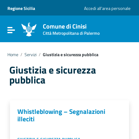
Vai ai contenuti
Vai al menu di navigazione
Regione Sicilia
Accedi all’area personale
Vai al footer
Comune di Cinisi
Attiva / disattiva la navigazione
Città Metropolitana di Palermo
Home
/
Servizi
/
Giustizia e sicurezza pubblica
Giustizia e sicurezza
pubblica
Whistleblowing – Segnalazioni
illeciti