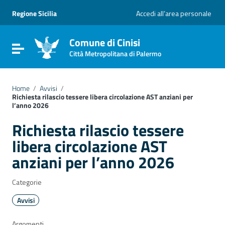
Vai ai contenuti
Vai al menu di navigazione
Regione Sicilia
Accedi all’area personale
Vai al footer
Comune di Cinisi
Attiva / disattiva la navigazione
Città Metropolitana di Palermo
Home
/
Avvisi
/
Richiesta rilascio tessere libera circolazione AST anziani per
l’anno 2026
Richiesta rilascio tessere
libera circolazione AST
anziani per l’anno 2026
Categorie
Avvisi
Argomenti