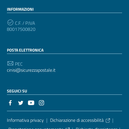
INFORMAZIONI
C.F. / P.IVA
80017500820
POSTA ELETTRONICA
PEC
cinisi@sicurezzapostale.it
SEGUICI SU
Sezione Link Utili
Informativa privacy
|
Dichiarazione di accessibilità
|