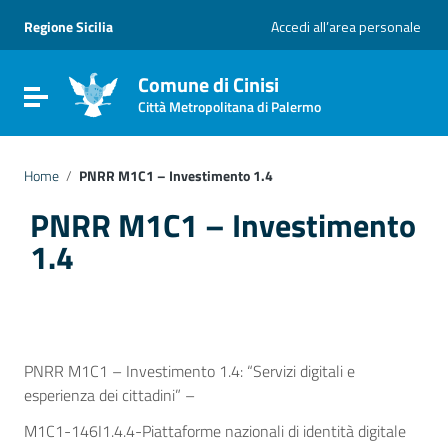
Vai ai contenuti
Vai al menu di navigazione
Regione Sicilia
Accedi all’area personale
Vai al footer
Comune di Cinisi
Attiva / disattiva la navigazione
Città Metropolitana di Palermo
Home
/
PNRR M1C1 – Investimento 1.4
PNRR M1C1 – Investimento
1.4
PNRR M1C1 – Investimento 1.4: “Servizi digitali e
esperienza dei cittadini” –
M1C1-146I1.4.4-Piattaforme nazionali di identità digitale