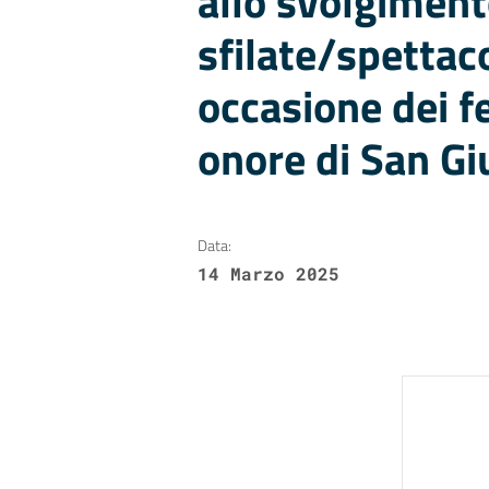
allo svolgiment
sfilate/spettaco
occasione dei f
onore di San Gi
Data:
14 Marzo 2025