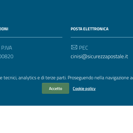
IONI
POSTA ELETTRONICA
 P.IVA
PEC
00820
cinisi@sicurezzapostale.it
e tecnici, analytics e di terze parti. Proseguendo nella navigazione acc
Accetto
Cookie policy
renotazione appuntamento
|
Richiesta d'assistenza
|
Leggi le FAQ
azione trasparente
|
Albo pretorio
|