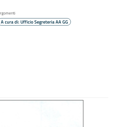
rgomenti
A cura di: Ufficio Segreteria AA GG