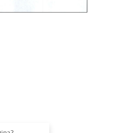
gina?