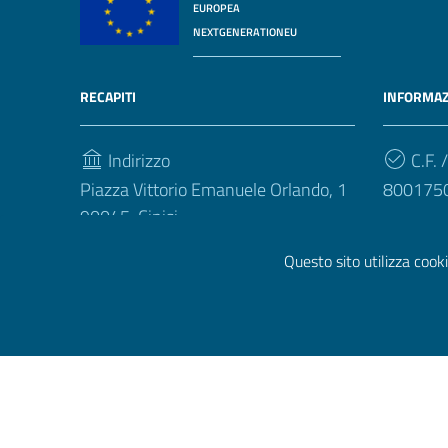
EUROPEA
NEXTGENERATIONEU
RECAPITI
INFORMAZ
Indirizzo
C.F. /
Piazza Vittorio Emanuele Orlando, 1
800175
90045, Cinisi
Telefono
Questo sito utilizza cooki
(+39) 091 74 86200
Sezione Link Utili
Informativa privacy
|
Dichiarazione di accessibilità
|
P
argomenti
|
Piano di miglioramento dei servizi
|
Amministr