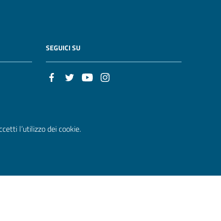
SEGUICI SU
etti l’utilizzo dei cookie.
|
Segnalazione disservizio
|
Note legali
|
Tutti gli