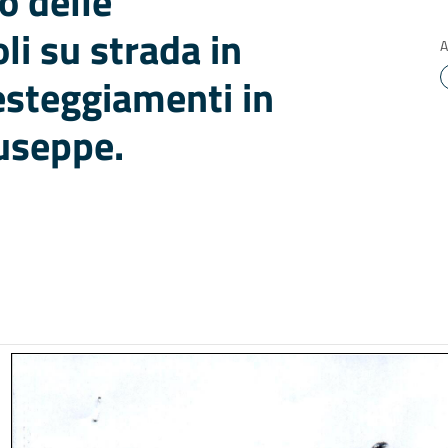
o delle
li su strada in
A
esteggiamenti in
useppe.