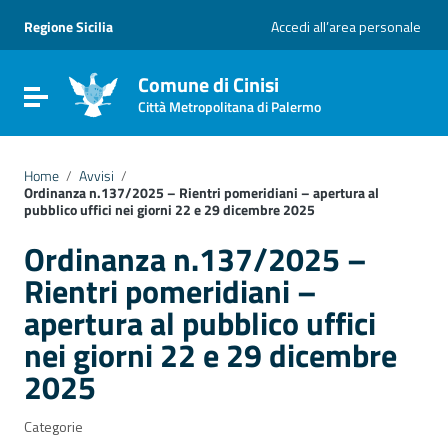
Vai ai contenuti
Vai al menu di navigazione
Regione Sicilia
Accedi all’area personale
Vai al footer
Comune di Cinisi
Attiva / disattiva la navigazione
Città Metropolitana di Palermo
Home
/
Avvisi
/
Ordinanza n.137/2025 – Rientri pomeridiani – apertura al
pubblico uffici nei giorni 22 e 29 dicembre 2025
Ordinanza n.137/2025 –
Rientri pomeridiani –
apertura al pubblico uffici
nei giorni 22 e 29 dicembre
2025
Categorie