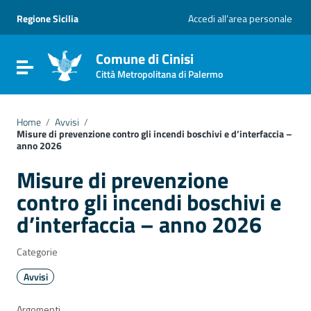
Vai ai contenuti
Vai al menu di navigazione
Regione Sicilia
Accedi all’area personale
Vai al footer
Comune di Cinisi
Attiva / disattiva la navigazione
Città Metropolitana di Palermo
Home
/
Avvisi
/
Misure di prevenzione contro gli incendi boschivi e d’interfaccia –
anno 2026
Misure di prevenzione
contro gli incendi boschivi e
d’interfaccia – anno 2026
Categorie
Avvisi
Argomenti