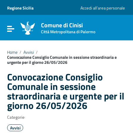
Vai ai contenuti
Vai al menu di navigazione
Regione Sicilia
Accedi all’area personale
Vai al footer
Comune di Cinisi
Attiva / disattiva la navigazione
Città Metropolitana di Palermo
Home
/
Avvisi
/
Convocazione Consiglio Comunale in sessione straordinaria e
urgente per il giorno 26/05/2026
Convocazione Consiglio
Comunale in sessione
straordinaria e urgente per il
giorno 26/05/2026
Categorie
Avvisi