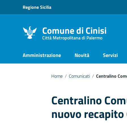
Vai ai contenuti
Regione Sicilia
Vai al menu di navigazione
Vai al footer
Comune di Cinisi
Città Metropolitana di Palermo
Amministrazione
Novità
Servizi
Home
/
Comunicati
/
Centralino Com
Centralino Comu
nuovo recapit