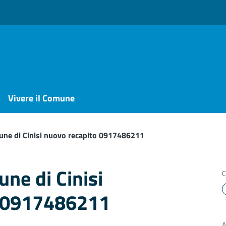
Vivere il Comune
une di Cinisi nuovo recapito 0917486211
ne di Cinisi
C
o 0917486211
A