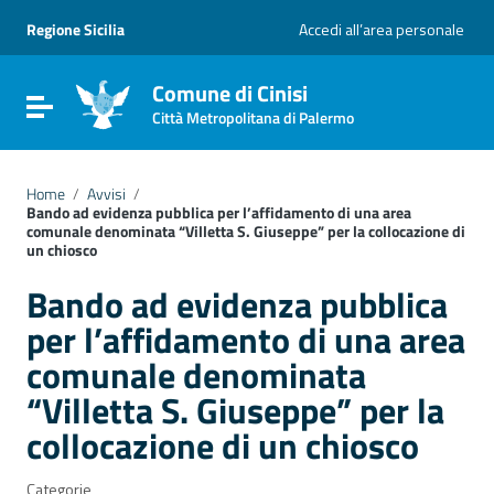
Vai ai contenuti
Vai al menu di navigazione
Regione Sicilia
Accedi all’area personale
Vai al footer
Comune di Cinisi
Attiva / disattiva la navigazione
Città Metropolitana di Palermo
Home
/
Avvisi
/
Bando ad evidenza pubblica per l’affidamento di una area
comunale denominata “Villetta S. Giuseppe” per la collocazione di
un chiosco
Bando ad evidenza pubblica
per l’affidamento di una area
comunale denominata
“Villetta S. Giuseppe” per la
collocazione di un chiosco
Categorie