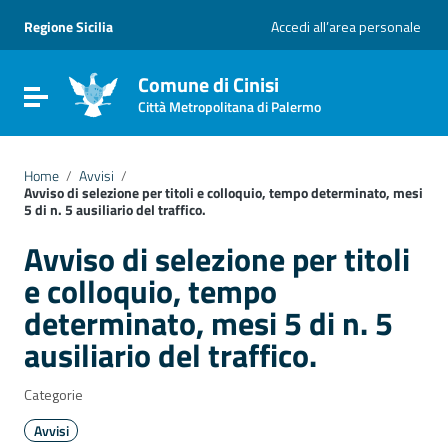
Vai ai contenuti
Vai al menu di navigazione
Regione Sicilia
Accedi all’area personale
Vai al footer
Comune di Cinisi
Attiva / disattiva la navigazione
Città Metropolitana di Palermo
Home
/
Avvisi
/
Avviso di selezione per titoli e colloquio, tempo determinato, mesi
5 di n. 5 ausiliario del traffico.
Avviso di selezione per titoli
e colloquio, tempo
determinato, mesi 5 di n. 5
ausiliario del traffico.
Categorie
Avvisi