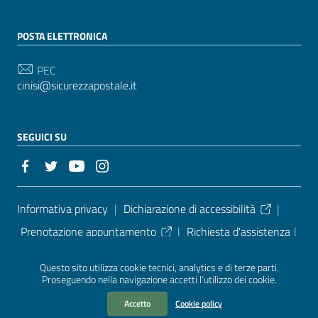
POSTA ELETTRONICA
PEC
cinisi@sicurezzapostale.it
SEGUICI SU
Sezione Link Utili
Informativa privacy
|
Dichiarazione di accessibilità
|
Prenotazione appuntamento
|
Richiesta d'assistenza
|
Leggi le FAQ
|
Segnalazione disservizio
|
Note legali
|
Questo sito utilizza cookie tecnici, analytics e di terze parti.
Tutti gli argomenti
|
Piano di miglioramento dei servizi
|
Proseguendo nella navigazione accetti l’utilizzo dei cookie.
Amministrazione trasparente
|
Albo pretorio
|
Accetto
Cookie policy