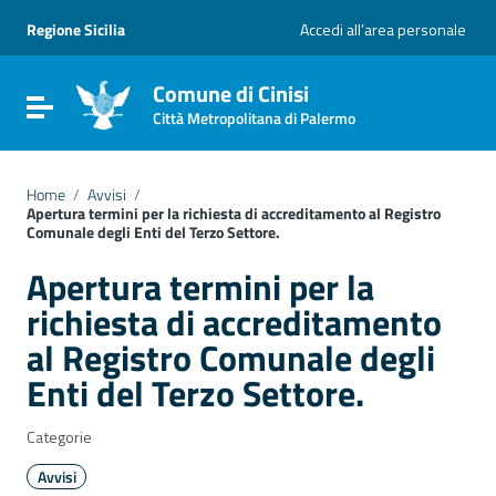
Vai ai contenuti
Vai al menu di navigazione
Regione Sicilia
Accedi all’area personale
Vai al footer
Comune di Cinisi
Attiva / disattiva la navigazione
Città Metropolitana di Palermo
Home
/
Avvisi
/
Apertura termini per la richiesta di accreditamento al Registro
Comunale degli Enti del Terzo Settore.
Apertura termini per la
richiesta di accreditamento
al Registro Comunale degli
Enti del Terzo Settore.
Categorie
Avvisi