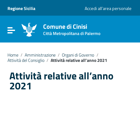
Vai ai contenuti
Vai al menu di navigazione
Regione Sicilia
Accedi all’area personale
Vai al footer
Comune di Cinisi
Attiva / disattiva la navigazione
Città Metropolitana di Palermo
Home
/
Amministrazione
/
Organi di Governo
/
Attività del Consiglio
/
Attività relative all’anno 2021
Attività relative all’anno
2021