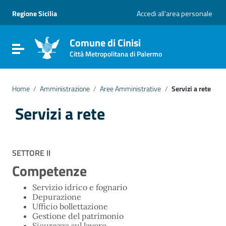
Vai ai contenuti
Vai al menu di navigazione
Regione Sicilia
Accedi all’area personale
Vai al footer
Comune di Cinisi
Attiva / disattiva la navigazione
Città Metropolitana di Palermo
Home
/
Amministrazione
/
Aree Amministrative
/
Servizi a rete
Servizi a rete
SETTORE II
Competenze
Servizio idrico e fognario
Depurazione
Ufficio bollettazione
Gestione del patrimonio
Sicurezza sul lavoro