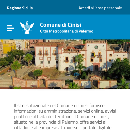
Vai ai contenuti
Vai al menu di navigazione
Regione Sicilia
Accedi all’area personale
Vai al footer
Comune di Cinisi
Attiva / disattiva la navigazione
Città Metropolitana di Palermo
Il sito istituzionale del Comune di Cinisi fornisce
informazioni su amministrazione, servizi online, avvisi
pubblici e attività del territorio. Il Comune di Cinisi,
situato nella provincia di Palermo, offre servizi ai
cittadini e alle imprese attraverso il portale digitale