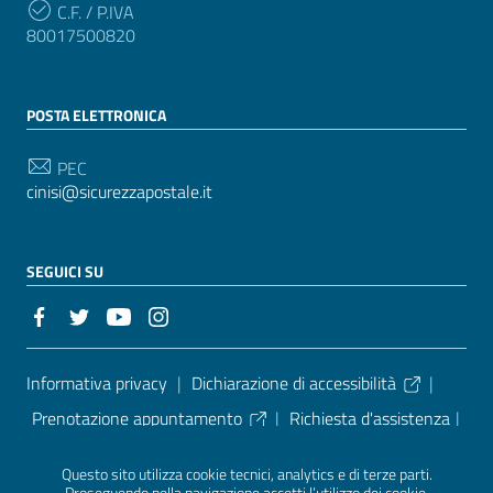
C.F. / P.IVA
80017500820
POSTA ELETTRONICA
PEC
cinisi@sicurezzapostale.it
SEGUICI SU
Sezione Link Utili
Informativa privacy
|
Dichiarazione di accessibilità
|
Prenotazione appuntamento
|
Richiesta d'assistenza
|
Leggi le FAQ
|
Segnalazione disservizio
|
Note legali
|
Questo sito utilizza cookie tecnici, analytics e di terze parti.
Tutti gli argomenti
|
Piano di miglioramento dei servizi
|